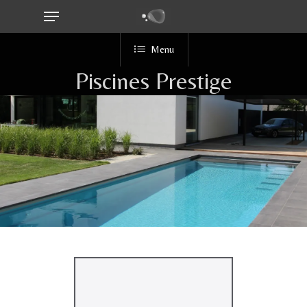
Menu
Skip
to
main
Menu
content
Piscines
Prestige