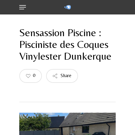
Menu
Skip
to
main
content
Sensassion Piscine :
Pisciniste des Coques
Vinylester Dunkerque
0
Share