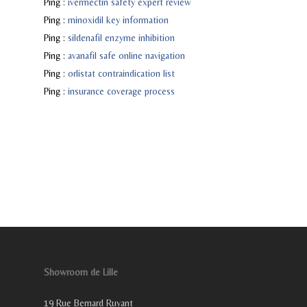
Ping :
ivermectin safety expert review
Ping :
minoxidil key information
Ping :
sildenafil enzyme inhibition
Ping :
avanafil safe online navigation
Ping :
orlistat contraindication list
Ping :
insurance coverage process
Showroom de Lille
19 Rue Bernard Ruyant