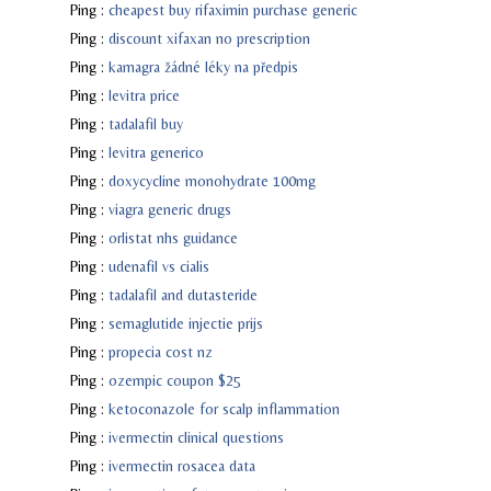
Ping :
cheapest buy rifaximin purchase generic
Ping :
discount xifaxan no prescription
Ping :
kamagra žádné léky na předpis
Ping :
levitra price
Ping :
tadalafil buy
Ping :
levitra generico
Ping :
doxycycline monohydrate 100mg
Ping :
viagra generic drugs
Ping :
orlistat nhs guidance
Ping :
udenafil vs cialis
Ping :
tadalafil and dutasteride
Ping :
semaglutide injectie prijs
Ping :
propecia cost nz
Ping :
ozempic coupon $25
Ping :
ketoconazole for scalp inflammation
Ping :
ivermectin clinical questions
Ping :
ivermectin rosacea data